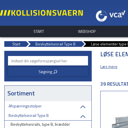
START
WEBSHOP
Start
Beskyttelsesrail Type B
Løse elementer type
LØSE ELE
Læs mere
Søgning
3
39 RESULTA
Sortiment
Afspærringsstolper
Beskyttelsesrail Type B
Beskyttelsesrails, type B, brædder