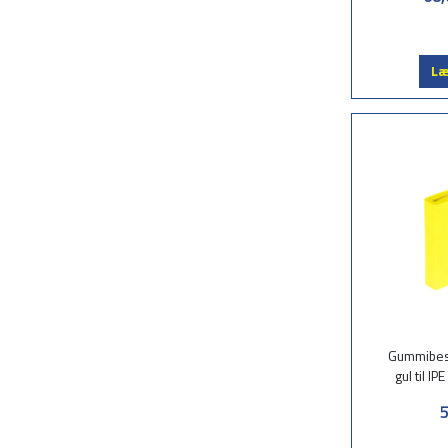
Læ
Gummibesk
gul til I
5