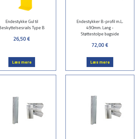
Endestykke Gul til
Endestykker B-profil m.L.
Beskyttelsesrails Type B
490mm. Lang -
Støttestolpe bagside
26,50 €
72,00 €
Læs mere
Læs mere