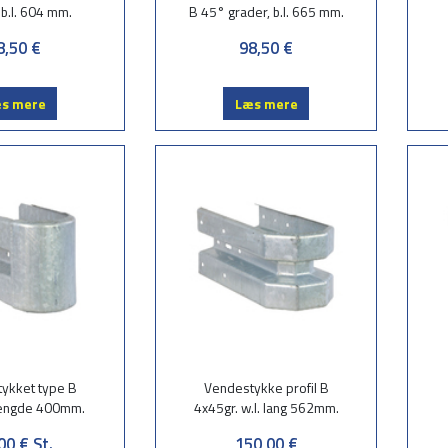
 b.l. 604 mm.
B 45° grader, b.l. 665 mm.
8,50 €
98,50 €
s mere
Læs mere
ykket type B
Vendestykke profil B
ængde 400mm.
4x45gr. w.l. lang 562mm.
00 €
St.
150,00 €