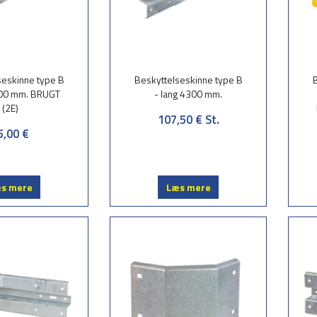
seskinne type B
Beskyttelseskinne type B
B
300 mm. BRUGT
- lang 4300 mm.
(2E)
107,50 €
St.
5,00 €
s mere
Læs mere