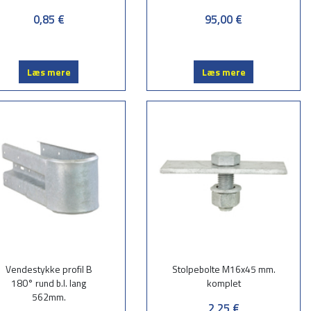
0,85 €
95,00 €
Læs mere
Læs mere
Vendestykke profil B
Stolpebolte M16x45 mm.
180° rund b.l. lang
komplet
562mm.
2,25 €