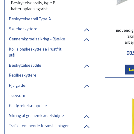
Beskyttelsesrails, type B,
batteriopladningsrist
Beskyttelsesrail Type A
Søjlebeskyttere
indvendig
(ski
Gennemkørselssikring - Bjælke
arbe
Kollisionsbeskyttelse i rustfrit
98,
stål
Beskyttelsesbøjle
Læ
Reolbeskyttere
Hjulguider
Træværn
Glatførebekæmpelse
Sikring af gennemkørselshøjde
Trafikhæmmende foranstaltninger