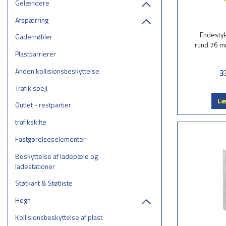
Gelændere
Afspærring
Endestyk
Gademøbler
rund 76 m
Plastbarrierer
Anden kollisionsbeskyttelse
3
Trafik spejl
Læ
Outlet - restpartier
trafikskilte
Fastgørelseselementer
Beskyttelse af ladepæle og
ladestationer
Støtkant & Støtliste
Hegn
Kollisionsbeskyttelse af plast