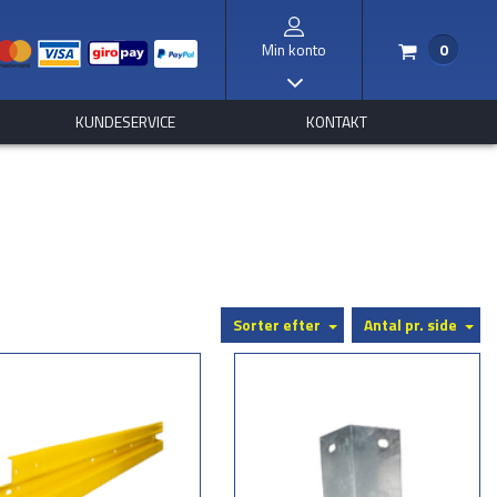
Min konto
0
/
I
KUNDESERVICE
KONTAKT
Sorter efter
Antal pr. side