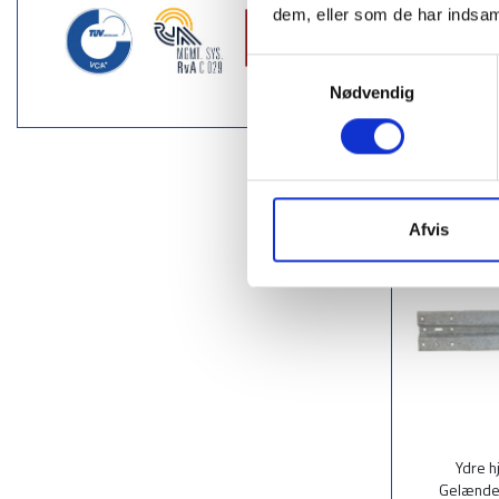
IPE-140 g
dem, eller som de har indsaml
asfalt el
17
Samtykkevalg
9
Nødvendig
Læ
Afvis
Ydre 
Gelænde