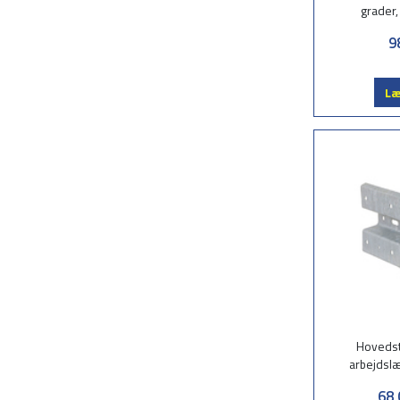
grader,
9
Læ
Hovedst
arbejdsl
68,