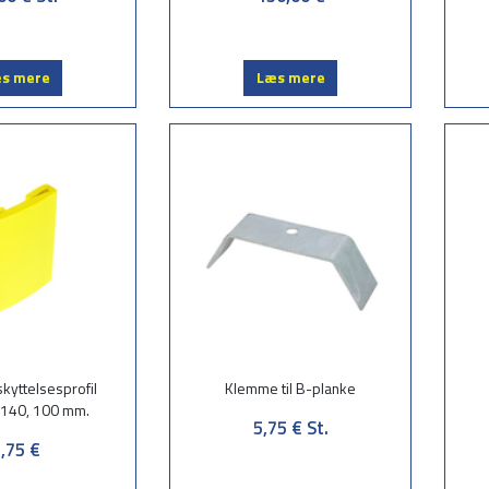
s mere
Læs mere
yttelsesprofil
Klemme til B-planke
PE 140, 100 mm.
5,75 €
St.
,75 €