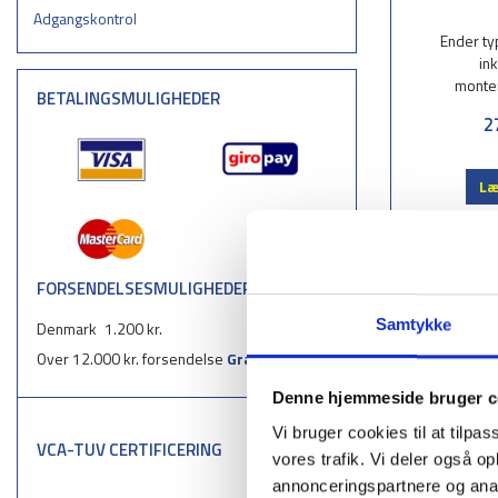
Adgangskontrol
Ender t
ink
monte
BETALINGSMULIGHEDER
2
Læ
FORSENDELSESMULIGHEDER
Samtykke
Denmark
1.200 kr.
Over 12.000 kr. forsendelse
Gratis
Denne hjemmeside bruger c
Vi bruger cookies til at tilpas
VCA-TUV CERTIFICERING
vores trafik. Vi deler også 
annonceringspartnere og anal