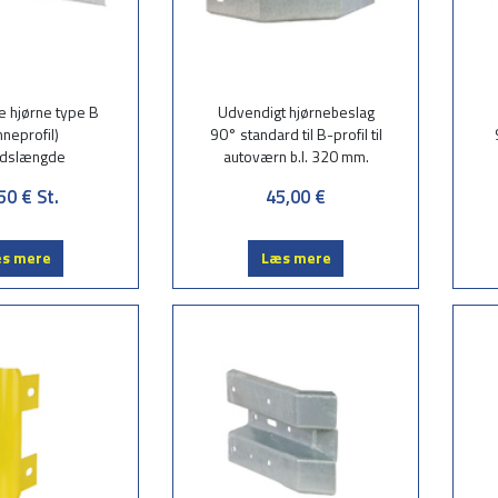
e hjørne type B
Udvendigt hjørnebeslag
nneprofil)
90° standard til B-profil til
jdslængde
autoværn b.l. 320 mm.
50 €
St.
45,00 €
s mere
Læs mere