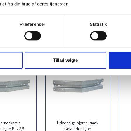
elænderstolpe -
IPE-140 gelænderstolpe -
et fra din brug af deres tjenester.
ler jord - højde
asfalt eller jord - højde
00 mm.
2000 mm.
0,90 €
106,00 €
Præferencer
Statistik
s mere
Læs mere
Tillad valgte
hjørne/knæk
Udvendige hjørne knæk
r Type B 22,5
Gelænder Type