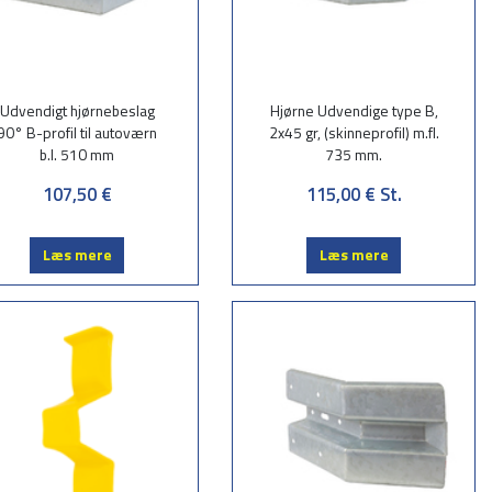
Udvendigt hjørnebeslag
Hjørne Udvendige type B,
90° B-profil til autoværn
2x45 gr, (skinneprofil) m.fl.
b.l. 510 mm
735 mm.
107,50 €
115,00 €
St.
Læs mere
Læs mere