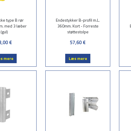
ke type B rør
Endestykker B-profil m.L.
m. med 3 læber
360mm. Kort - Forreste
(gul)
støttestolpe
3,00 €
57,60 €
s mere
Læs mere