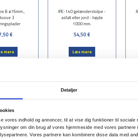
ype B ø76mm.,
IPE-140 gelænderstolpe -
I
lusive 3
asfalt eller jord - højde
ringsplader
1000 mm.
7,50 €
54,50 €
s mere
Læs mere
Detaljer
ookies
se vores indhold og annoncer, til at vise dig funktioner til sociale
oplysninger om din brug af vores hjemmeside med vores partnere i
ysepartnere. Vores partnere kan kombinere disse data med andr