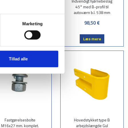
Invendig knæk/bøjning
Indvendigt hjørnebeslag
Gelænder Type B 22,5
45° med B-profil til
grader, b.l. 604 mm.
autoværn b.l. 538 mm
98,50 €
98,50 €
Marketing
Læs mere
Læs mere
Tillad alle
Fastgørelsesbolte
Hovedstykket type B
M16x27 mm. komplet.
arbejdslængde Gul