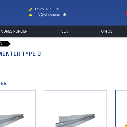
+31 85 - 016 10 33
b
info@kollisionsvaern.dk
%
VORES KUNDER
VCA
OM OS
 B
MENTER TYPE B
TER