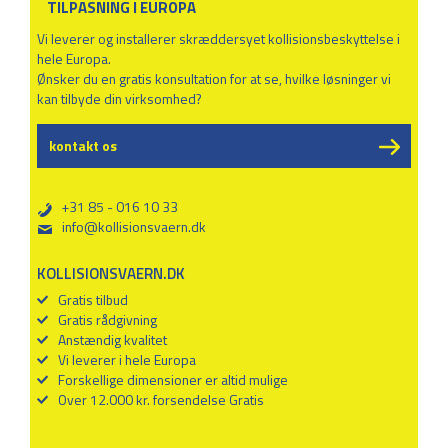
TILPASNING I EUROPA
Vi leverer og installerer skræddersyet kollisionsbeskyttelse i
hele Europa.
Ønsker du en gratis konsultation for at se, hvilke løsninger vi
kan tilbyde din virksomhed?
kontakt os
+31 85 - 016 10 33
b
info@kollisionsvaern.dk
%
KOLLISIONSVAERN.DK
Gratis tilbud
Gratis rådgivning
Anstændig kvalitet
Vi leverer i hele Europa
Forskellige dimensioner er altid mulige
Over 12.000 kr. forsendelse Gratis