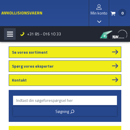
Min konto
0
/
I
+31 85 - 016 10 33
H
b
Se vores sortiment
Spørg vores eksperter
Kontakt
Søgning
3