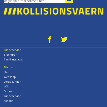
g
*
Kundeservice
Brochurer
Bestillingstatus
Sitemap
Start
Webshop
Vores kunder
VCA
Om os
Kundeservice
Kontakt