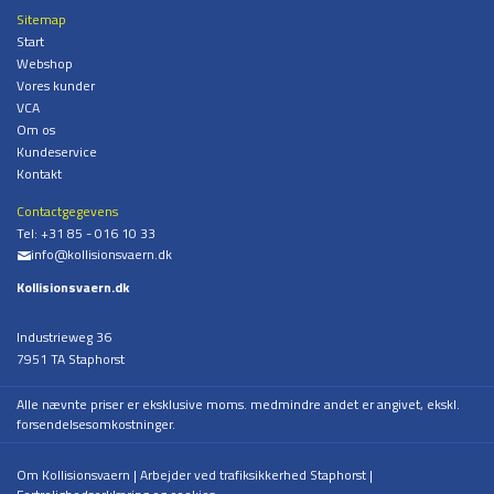
Sitemap
Start
Webshop
Vores kunder
VCA
Om os
Kundeservice
Kontakt
Contactgegevens
Tel:
+31 85 - 016 10 33
info@kollisionsvaern.dk
%
Kollisionsvaern.dk
Industrieweg 36
7951 TA Staphorst
Alle nævnte priser er eksklusive moms. medmindre andet er angivet, ekskl.
forsendelsesomkostninger.
Om Kollisionsvaern
Arbejder ved trafiksikkerhed Staphorst