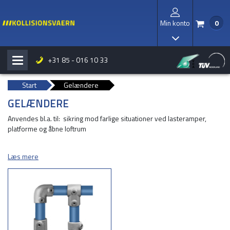
Min konto
0
/
I
+31 85 - 016 10 33
H
b
Start
Gelændere
GELÆNDERE
Anvendes bl.a. til: sikring mod farlige situationer ved lasteramper,
platforme og åbne loftrum
Læs mere