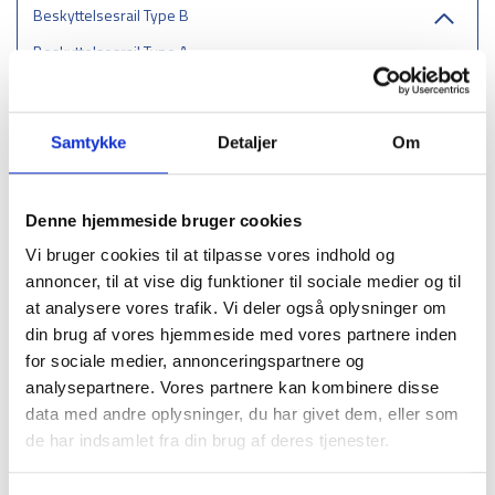
Beskyttelsesrail Type B
Beskyttelsesrail Type A
Søjlebeskyttere
Gennemkørselssikring - Bjælke
Samtykke
Detaljer
Om
Kollisionsbeskyttelse i rustfrit stål
Beskyttelsesbøjle
Denne hjemmeside bruger cookies
Reolbeskyttere
Vi bruger cookies til at tilpasse vores indhold og
Hjulguider
annoncer, til at vise dig funktioner til sociale medier og til
at analysere vores trafik. Vi deler også oplysninger om
Træværn
din brug af vores hjemmeside med vores partnere inden
Glatførebekæmpelse
for sociale medier, annonceringspartnere og
Sikring af gennemkørselshøjde
analysepartnere. Vores partnere kan kombinere disse
data med andre oplysninger, du har givet dem, eller som
Trafikhæmmende foranstaltninger
de har indsamlet fra din brug af deres tjenester.
Gelændere