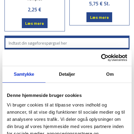
5,75 €
St.
2,25 €
Læs mere
Læs mere
Søgning
3
Sortiment
Samtykke
Detaljer
Om
Afspærringsstolper
Denne hjemmeside bruger cookies
Beskyttelsesrail Type B
Vi bruger cookies til at tilpasse vores indhold og
Beskyttelsesrails, type B, brædder
annoncer, til at vise dig funktioner til sociale medier og til
Beskyttelsesrails, type B, hjørner
at analysere vores trafik. Vi deler også oplysninger om
Beskyttelsesrails type B – Endestykker
din brug af vores hjemmeside med vores partnere inden
Beskyttelsesrails, type B, endebeslag
for sociale medier, annonceringspartnere og