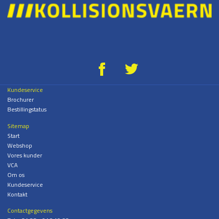
g
*
Kundeservice
Brochurer
Bestillingstatus
Sitemap
Start
Webshop
Vores kunder
VCA
Om os
Kundeservice
Kontakt
Contactgegevens