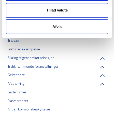
Kollisionsbeskyttelse i rustfrit stål
Tillad valgte
Beskyttelsesbøjle
Reolbeskyttere
Afvis
Hjulguider
Træværn
Glatførebekæmpelse
Sikring af gennemkørselshøjde
Trafikhæmmende foranstaltninger
Gelændere
Afspærring
Gademøbler
Plastbarrierer
Anden kollisionsbeskyttelse