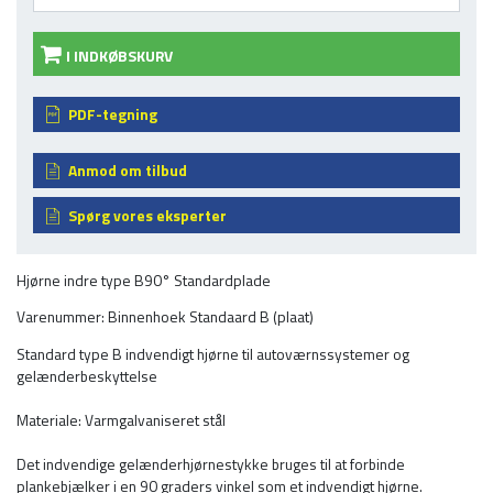
I INDKØBSKURV
PDF-tegning
Anmod om tilbud
Spørg vores eksperter
Hjørne indre type B90° Standardplade
Varenummer: Binnenhoek Standaard B (plaat)
Standard type B indvendigt hjørne til autoværnssystemer og
gelænderbeskyttelse
Materiale: Varmgalvaniseret stål
Det indvendige gelænderhjørnestykke bruges til at forbinde
plankebjælker i en 90 graders vinkel som et indvendigt hjørne.