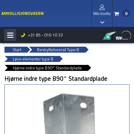
Min konto
0
/
I
+31 85 - 016 10 33
H
b
Start
Beskyttelsesrail Type B
Løse elementer type B
Hjørne indre type B90° Standardplade
Hjørne indre type B90° Standardplade