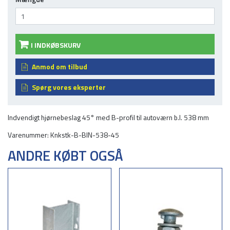
I INDKØBSKURV
Anmod om tilbud
Spørg vores eksperter
Indvendigt hjørnebeslag 45° med B-profil til autoværn b.l. 538 mm
Varenummer: Knkstk-B-BIN-538-45
ANDRE KØBT OGSÅ