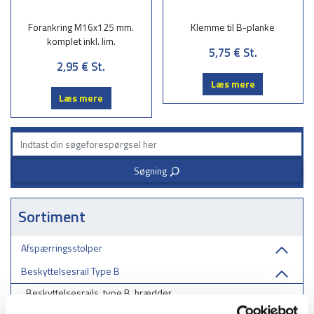
Forankring M16x125 mm.
Klemme til B-planke
komplet inkl. lim.
5,75 €
St.
2,95 €
St.
Læs mere
Læs mere
Søgning
3
Sortiment
Afspærringsstolper
Beskyttelsesrail Type B
Beskyttelsesrails, type B, brædder
Beskyttelsesrails, type B, hjørner