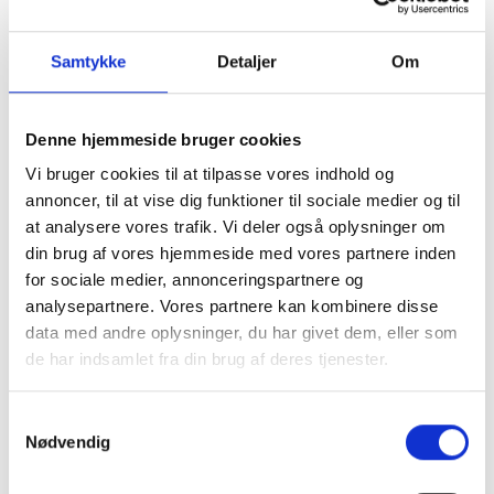
Beskyttelsesrails type B – Endestykker
Beskyttelsesrails, type B, endebeslag
Samtykke
Detaljer
Om
Beskyttelsesrails type B – vendestykker
Beskyttelsesrails, type B, stolper
Denne hjemmeside bruger cookies
Beskyttelsesrails type B – Monteringsmateriale
Beskyttelsesrails, type B, 1-etagers
Vi bruger cookies til at tilpasse vores indhold og
annoncer, til at vise dig funktioner til sociale medier og til
Beskyttelsesrails, type B, 2-etagers
at analysere vores trafik. Vi deler også oplysninger om
Beskyttelsesrails, type B, 3-etagers
din brug af vores hjemmeside med vores partnere inden
Beskyttelsesrails, type B, 4-etagers
for sociale medier, annonceringspartnere og
Beskyttelsesrails type B Superplint
analysepartnere. Vores partnere kan kombinere disse
Beskyttelsesrails, type B, buet
data med andre oplysninger, du har givet dem, eller som
Beskyttelsesrails type B med håndliste
de har indsamlet fra din brug af deres tjenester.
Beskyttelsesrails type B, fjederende
Beskyttelsesrails, type B, dobbeltstangsgitter
Samtykkevalg
Beskyttelsesrails, type B, batteriopladningsrist
Nødvendig
Beskyttelsesrail Type A