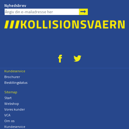
Nyhedsbrev
g
*
Kundeservice
Brochurer
Bestillingstatus
Sitemap
Start
Webshop
Vores kunder
VCA
Om os
Kundeservice