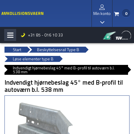
Min konto
0
/
I
+31 85 - 016 10 33
H
b
Start
Beskyttelsesrail Type B
Løse elementer type B
Indvendigt hjørnebeslag 45° med B-profil til autoværn b.l.
538 mm
Indvendigt hjørnebeslag 45° med B-profil til
autoværn b.l. 538 mm