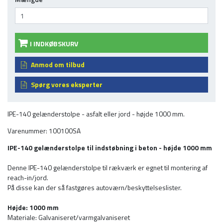
I INDKØBSKURV
Anmod om tilbud
Spørg vores eksperter
IPE-140 gelænderstolpe - asfalt eller jord - højde 1000 mm.
Varenummer: 100100SA
IPE-140 gelænderstolpe til indstøbning i beton - højde 1000 mm
Denne IPE-140 gelænderstolpe til rækværk er egnet til montering af
reach-in/jord.
På disse kan der så fastgøres autoværn/beskyttelseslister.
Højde: 1000 mm
Materiale: Galvaniseret/varmgalvaniseret