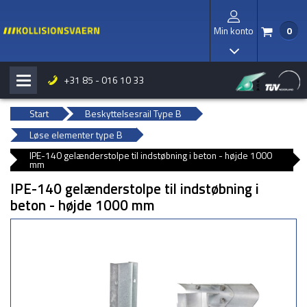
Min konto
0
/
I
+31 85 - 016 10 33
H
b
Start
Beskyttelsesrail Type B
Løse elementer type B
IPE-140 gelænderstolpe til indstøbning i beton - højde 1000
mm
IPE-140 gelænderstolpe til indstøbning i
beton - højde 1000 mm