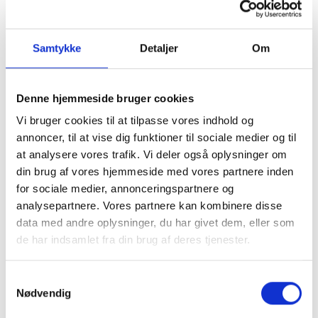
Beskyttelsesrails, type B, hjørner
Beskyttelsesrails type B – Endestykker
Samtykke
Detaljer
Om
Beskyttelsesrails, type B, endebeslag
Beskyttelsesrails type B – vendestykker
Beskyttelsesrails, type B, stolper
Denne hjemmeside bruger cookies
Beskyttelsesrails type B – Monteringsmateriale
Vi bruger cookies til at tilpasse vores indhold og
Beskyttelsesrails, type B, 1-etagers
annoncer, til at vise dig funktioner til sociale medier og til
Beskyttelsesrails, type B, 2-etagers
at analysere vores trafik. Vi deler også oplysninger om
Beskyttelsesrails, type B, 3-etagers
din brug af vores hjemmeside med vores partnere inden
Beskyttelsesrails, type B, 4-etagers
for sociale medier, annonceringspartnere og
Beskyttelsesrails type B Superplint
analysepartnere. Vores partnere kan kombinere disse
data med andre oplysninger, du har givet dem, eller som
Beskyttelsesrails, type B, buet
de har indsamlet fra din brug af deres tjenester.
Beskyttelsesrails type B med håndliste
Beskyttelsesrails type B, fjederende
Samtykkevalg
Beskyttelsesrails, type B, dobbeltstangsgitter
Nødvendig
Beskyttelsesrails, type B, batteriopladningsrist