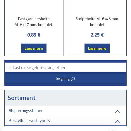
Fastgørelsesbolte
Stolpebolte M16x45 mm.
M16x27 mm. komplet.
komplet
0,85 €
2,25 €
Læs mere
Læs mere
Søgning
3
Sortiment
Afspærringsstolper
Beskyttelsesrail Type B
Beskyttelsesrails, type B, brædder