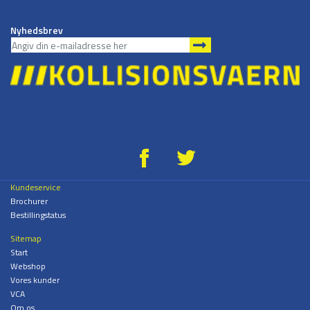
Nyhedsbrev
g
*
Kundeservice
Brochurer
Bestillingstatus
Sitemap
Start
Webshop
Vores kunder
VCA
Om os