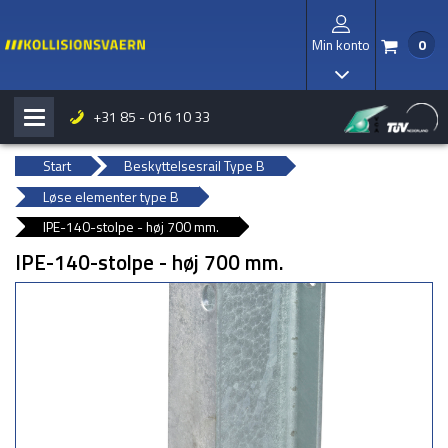
Min konto
0
/
I
+31 85 - 016 10 33
H
b
Start
Beskyttelsesrail Type B
Løse elementer type B
IPE-140-stolpe - høj 700 mm.
IPE-140-stolpe - høj 700 mm.