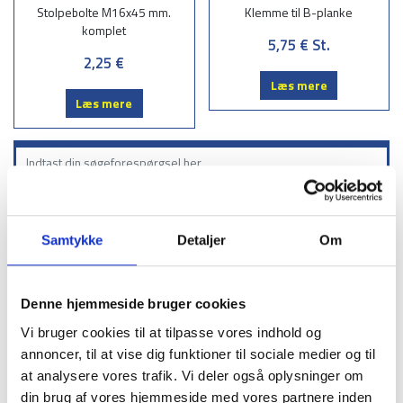
Stolpebolte M16x45 mm.
Klemme til B-planke
komplet
5,75 €
St.
2,25 €
Læs mere
Læs mere
Søgning
3
Samtykke
Detaljer
Om
Sortiment
Afspærringsstolper
Denne hjemmeside bruger cookies
Beskyttelsesrail Type B
Vi bruger cookies til at tilpasse vores indhold og
Beskyttelsesrails, type B, brædder
annoncer, til at vise dig funktioner til sociale medier og til
at analysere vores trafik. Vi deler også oplysninger om
Beskyttelsesrails, type B, hjørner
din brug af vores hjemmeside med vores partnere inden
Beskyttelsesrails type B – Endestykker