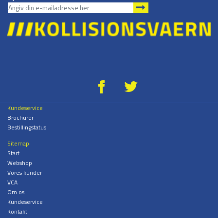
g
*
Kundeservice
Brochurer
Bestillingstatus
Sitemap
Start
Webshop
Vores kunder
VCA
Om os
Kundeservice
Kontakt