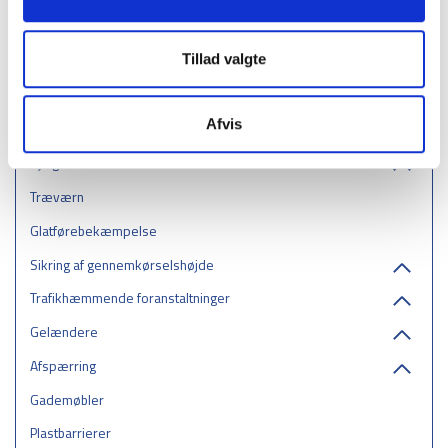
Gennemkørselssikring - Bjælke
Tillad valgte
Kollisionsbeskyttelse i rustfrit stål
Beskyttelsesbøjle
Afvis
Reolbeskyttere
Hjulguider
Træværn
Glatførebekæmpelse
Sikring af gennemkørselshøjde
Trafikhæmmende foranstaltninger
Gelændere
Afspærring
Gademøbler
Plastbarrierer